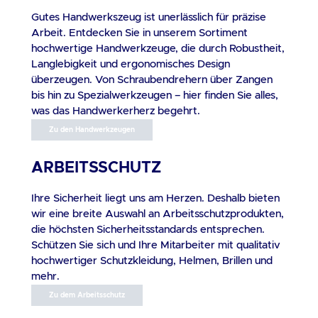
Di
Gutes Handwerkszeug ist unerlässlich für präzise
Arbeit. Entdecken Sie in unserem Sortiment
D
hochwertige Handwerkzeuge, die durch Robustheit,
Dr
Langlebigkeit und ergonomisches Design
e
überzeugen. Von Schraubendrehern über Zangen
k
bis hin zu Spezialwerkzeugen – hier finden Sie alles,
gern
was das Handwerkerherz begehrt.
Zu den Handwerkzeugen
ARBEITSSCHUTZ
Ihre Sicherheit liegt uns am Herzen. Deshalb bieten
wir eine breite Auswahl an Arbeitsschutzprodukten,
die höchsten Sicherheitsstandards entsprechen.
Schützen Sie sich und Ihre Mitarbeiter mit qualitativ
hochwertiger Schutzkleidung, Helmen, Brillen und
mehr.
Zu dem Arbeitsschutz