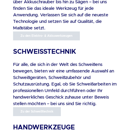
über Akkuschrauber bis hin zu Sägen – bei uns
be
finden Sie das ideale Werkzeug für jede
Baust
Anwendung. Verlassen Sie sich auf die neueste
mit gasdruckget
Technologie und setzen Sie auf Qualität, die
Se
Maßstäbe setzt.
Arb
Zu den Elektro- & Akkuwerkzeugen
St
V
SCHWEISSTECHNIK
d
do
Für alle, die sich in der Welt des Schweißens
ZY
bewegen, bieten wir eine umfassende Auswahl an
Schmu
Schweißgeräten, Schweißzubehör und
Partikel 
Schutzausrüstung. Egal, ob Sie Schweißarbeiten im
99,5% St
professionellen Umfeld durchführen oder Ihr
Schnitt.
handwerkliches Geschick zuhause unter Beweis
stellen möchten – bei uns sind Sie richtig.
mi
s
Zu der Schweißtechnik
hält. Lieferu
Tr
HANDWERKZEUGE
St