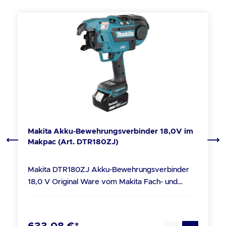
Produktgalerie überspringen
Makita Akku-Bewehrungsverbinder 18,0V im
Makpac (Art. DTR180ZJ)
Makita DTR180ZJ Akku-Bewehrungsverbinder
18,0 V Original Ware vom Makita Fach- und
Service Partner Technische Daten Bindedraht ø:
0,8 mm Moniereisen: max. 13 mm
Akkuspannung: 18 V Maße (L x B x H): 304 x 93