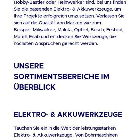
L
Hobby-Bastler oder Heimwerker sind, bei uns finden
Sie die passenden Elektro- & Akkuwerkzeuge, um
r
Ihre Projekte erfolgreich umzusetzen. Verlassen Sie
betrieb.
sich auf die Qualität von Marken wie zum
Reif
Beispiel:
Milwaukee
,
Makita
,
Optrel
,
Bosch
,
Festool
,
bewe
Mafell
,
Esab
und entdecken Sie Werkzeuge, die
SIC
höchsten Ansprüchen gerecht werden.
sta
99,5
Sc
UNSERE
di
SORTIMENTSBEREICHE IM
Mitarb
8-
ÜBERBLICK
K
In
Ber
ELEKTRO- & AKKUWERKZEUGE
Sc
Ver
Tauchen Sie ein in die Welt der leistungsstarken
Präzisio
Elektro- & Akkuwerkzeuge. Von Bohrmaschinen
halten. 