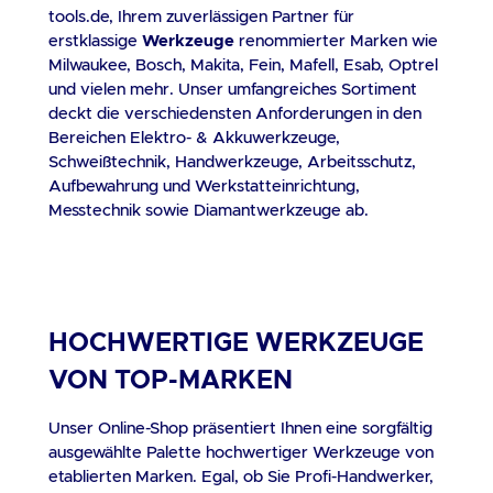
tools.de, Ihrem zuverlässigen Partner für
Ihren Fliesenarbeiten. Mit der vollständig
Ge
erstklassige
Werkzeuge
renommierter Marken wie
integrierten Staubsammeltechnologie
Mate
Milwaukee, Bosch, Makita, Fein, Mafell, Esab, Optrel
ermöglicht Ihnen dieses innovative
E
und vielen mehr. Unser umfangreiches Sortiment
Werkzeug das Schneiden von Fliesen
mac
deckt die verschiedensten Anforderungen in den
innen oder außen ohne Wasser und kein
M
Bereichen Elektro- & Akkuwerkzeuge,
Staub. Lieferumfang 1 x iQ iQTS244
v
Schweißtechnik, Handwerkzeuge, Arbeitsschutz,
Fliesensäge mit integrierter
un
Aufbewahrung und Werkstatteinrichtung,
Staubkontrolle , 1 x Diamantscheibe,
Z
Messtechnik sowie Diamantwerkzeuge ab.
Kombi , ohne Untergestell --Lieferung
A
erfolgt mit Spedition--
a
des
Dr
HOCHWERTIGE WERKZEUGE
z
se
VON TOP-MARKEN
di
Ma
Unser Online-Shop präsentiert Ihnen eine sorgfältig
En
ausgewählte Palette hochwertiger Werkzeuge von
T
etablierten Marken. Egal, ob Sie Profi-Handwerker,