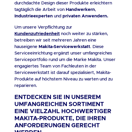
führen oder geführt haben, unentgeltlich an uns
durchdachte Design dieser Produkte erleichtern
zurückgeben. Sie sind als Endnutzer zur
tagtäglich die Arbeit von
Handwerkern
,
Rückgabe von Altbatterien gesetzlich
Industrieexperten
und
privaten Anwendern.
verpflichtet. Die auf den Batterien abgebildeten
Um unsere Verpflichtung zur
Symbole haben folgende Bedeutung: Das
Kundenzufriedenheit
noch weiter zu stärken,
Symbol der durchgekreuzten Mülltonne
betreiben wir seit mehreren Jahren eine
bedeutet, dass die Batterie nicht in den Hausmüll
hauseigene
Makita-Servicewerkstatt
. Diese
gegeben werden darf. Hg = Batterie enthält
Serviceeinrichtung ergänzt unser umfangreiches
mehr als 0,0005 Masseprozent Quecksilber. Cd
Serviceportfolio rund um die Marke Makita.
Unser
= Batterie enthält mehr als 0,002 Masseprozent
engagiertes Team von Fachleuten in der
Cadmium Pb = Batterie enthält mehr als 0,004
Servicewerkstatt ist darauf spezialisiert, Makita-
Masseprozent Blei Informationen zur
Produkte auf höchstem Niveau zu warten und zu
Produktsicherheit Hersteller/EU Verantwortliche
reparieren.
Person: Techtronic Industries Central Europe
ENTDECKEN SIE IN UNSEREM
GmbH Walder Str. 53 40724 Hilden Mail:
UMFANGREICHEN
SORTIMENT
galp.milwaukee@tti-emea.com Homepage:
EINE VIELZAHL HOCHWERTIGER
www.milwaukeetool.de Tel.: (02103) - 960 - 0
MAKITA-PRODUKTE
, DIE IHREN
Fax: (02103) - 960 - 191
ANFORDERUNGEN GERECHT