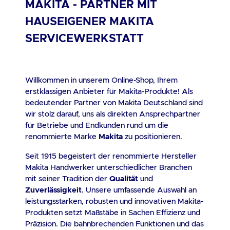
MAKITA - PARTNER MIT
Einfaches Wechseln des Fadenkopfs und
HAUSEIGENER MAKITA
anpassbarer Zweithandgriff für maximalen
Komfort bei und neben der Anwendung Durch
SERVICEWERKSTATT
die optimale Abstimmung zwischen
bürstenlosem Motor, REDLITHIUM™ Akku und
REDLINK™ Elektronik erreichen wir höchste
Willkommen in unserem Online-Shop, Ihrem
Leistungsfähigkeit bei größtmöglicher
erstklassigen Anbieter für Makita-Produkte! Als
Langlebigkeit. 100 % systemkompatibel mit dem
bedeutender Partner von Makita Deutschland sind
MILWAUKEE®-M18™-Produktprogramm
wir stolz darauf, uns als direkten Ansprechpartner
Lieferumfang 1x Akku-Rasentrimmer M18BLLT-0
für Betriebe und Endkunden rund um die
1 x Pin 1 x T30 Torxschlüssel 1 x Trimmerfaden --
renommierte Marke
Makita
zu positionieren.
Ohne Akku ohne Ladegerät-- Hinweise zur
Seit 1915 begeistert der renommierte Hersteller
Entsorgung von Batterien und Akkus Wir sind
Makita Handwerker unterschiedlicher Branchen
gesetzlich verpflichtet, Sie im Zusammenhang
mit seiner Tradition der
Qualität
und
mit dem Vertrieb von Batterien oder mit der
Zuverlässigkeit
. Unsere umfassende Auswahl an
Lieferung von Geräten, die Batterien enthalten,
leistungsstarken, robusten und innovativen Makita-
auf folgendes hinzuweisen: Nach Gebrauch
Produkten setzt Maßstäbe in Sachen Effizienz und
können Sie Batterien, die wir im Sortiment
Präzision. Die bahnbrechenden Funktionen und das