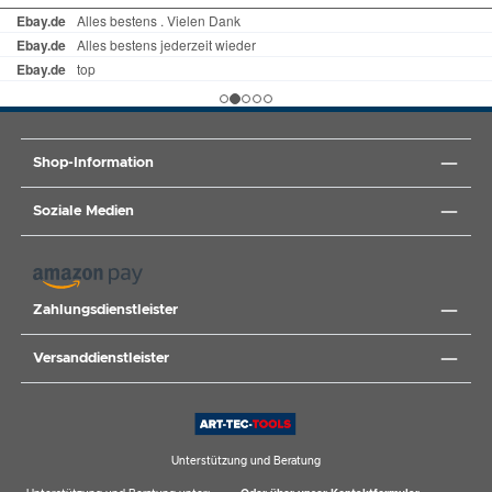
PSA Starter-Set Bau 4-teilig (Art.
4932492062) Hinweise zur Entsorgung von
Batterien und Akkus Wir sind gesetzlich
verpflichtet, Sie im Zusammenhang mit dem
Vertrieb von Batterien oder mit der Lieferung
von Geräten, die Batterien enthalten, auf
folgendes hinzuweisen: Nach Gebrauch können
Shop-Information
Sie Batterien, die wir im Sortiment führen
oder geführt haben, unentgeltlich an uns
Soziale Medien
zurückgeben. Sie sind als Endnutzer zur
Rückgabe von Altbatterien gesetzlich
verpflichtet. Die auf den Batterien
Zahlungsdienstleister
abgebildeten Symbole haben folgende
Bedeutung: Das Symbol der durchgekreuzten
Versanddienstleister
Mülltonne bedeutet, dass die Batterie nicht in
den Hausmüll gegeben werden darf. Hg =
Batterie enthält mehr als 0,0005
Masseprozent Quecksilber. Cd = Batterie
Unterstützung und Beratung
enthält mehr als 0,002 Masseprozent