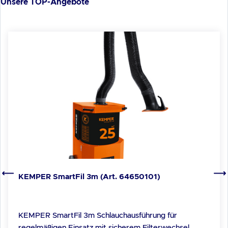
Produktgalerie überspringen
Unsere TOP-Angebote
KEMPER SmartFil 3m (Art. 64650101)
KEMPER SmartFil 3m Schlauchausführung für
regelmäßigen Einsatz mit sicherem Filterwechsel