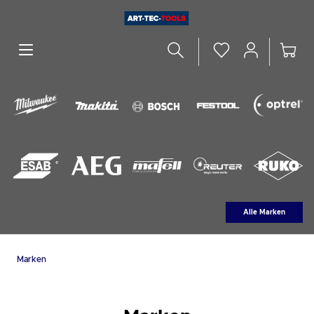
alt springen
Alle Marken
Marken