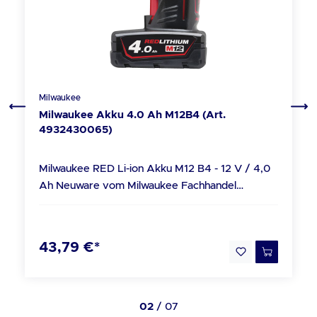
Gewicht (ohne Arm): ca. 131 kg
Milwaukee
Milwaukee Akku 4.0 Ah M12B4 (Art.
4932430065)
Milwaukee RED Li-ion Akku M12 B4 - 12 V / 4,0
Ah Neuware vom Milwaukee Fachhandel
Technische Daten Akku-Typ: RED Li-Ion
Spannung: 12 V Kapazität: 4.0 Ah Lieferumfang
1x Milwaukee RED Li-ion Akku M12 B4 - 12 V /
43,79 €*
4,0 Ah Hinweise zur Entsorgung von Batterien
und Akkus Wir sind gesetzlich verpflichtet, Sie im
Zusammenhang mit dem Vertrieb von Batterien
oder mit der Lieferung von Geräten, die
02
/ 07