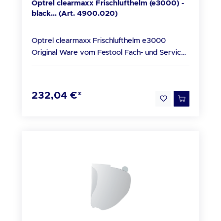
Optrel clearmaxx Frischlufthelm (e3000) -
black... (Art. 4900.020)
Optrel clearmaxx Frischlufthelm e3000
Original Ware vom Festool Fach- und Service
Partner Technische Daten Schutzstufe: 1
Anwendungsbereich: Schleifen Beschreibung
Uneingeschränkte und klare Sicht auf den
232,04 €*
Arbeitsplatz, gefilterte und klare Luft mit
individuell einstellbarer Luftzufuhr machen den
clearmaxx zum einzigartigen Gesichts- und
Atemschutzsystem. Per Drehschalter können
stufenlos bis zu 20% der Luft des
Frischluftsystems zur zusätzlichen Kühlung in
den Stirnbereich geleitet werden. Ein direkter
Luftzug über die Augen und das damit
verbundene Austrocknen der Augen wird
vermieden. Die Kombination mit dem optrel
Gebläseatemschutzsystem e3000 mit