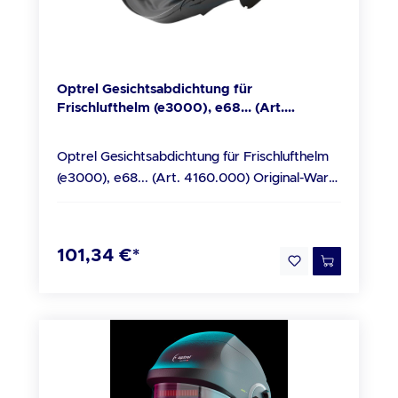
Optrel Gesichtsabdichtung für
Frischlufthelm (e3000), e68... (Art.
4160.000)
Optrel Gesichtsabdichtung für Frischlufthelm
(e3000), e68... (Art. 4160.000) Original-Ware
vom Optrel Fachhandel Beschreibung
Gesichtsabdichtung, passend zu Frischlufthelm
(e3000/X): e600/vegaview2.5/e684
101,34 €*
Lieferumfang 1x Optrel Gesichtsabdichtung für
Frischlufthelm (e3000), e68... (Art. 4160.000)