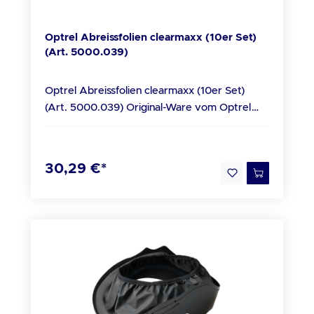
mountain-breeze Geruchsfilter macht den
clearmaxx zum idealen Begleiter bei
Optrel Abreissfolien clearmaxx (10er Set)
zahlreichen Arbeitsgängen. Die leicht
(Art. 5000.039)
austauschbare DIN5 Schutzscheibe erweitert
das System zum perfekten Schutz für
Optrel Abreissfolien clearmaxx (10er Set)
effizientes Plasmaschneiden. Dank eines
(Art. 5000.039) Original-Ware vom Optrel
Eigengewichts von nur 330 g
Fachhandel Beschreibung Abreißfolien zum
(Frischluftvariante: 495 g) und der
Anbringen auf der OPTREL clearmaxx-
ergonomischen Passform setzt der clearmaxx
Sichtscheibe. Bei Verschmutzung einfach
neue Massstäbe in Sachen Tragekomfort.
30,29 €*
abreißen statt die gesamte Sichtscheibe zu
Lieferumfang 1x Optrel clearmaxx
ersetzen. Kompatibel mit 1100.000,
Frischlufthelm + Originalverpackung
4900.020 Lieferumfang 1x Optrel
Abreissfolien clearmaxx (10er Set) (Art.
5000.039)