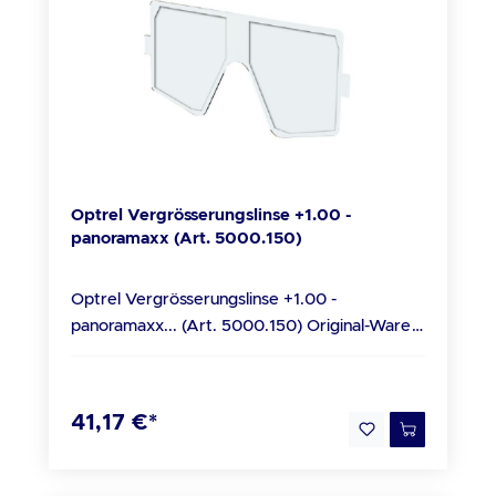
Akkulebensdauer 300 bis 500 Ladezyklen
Sensorik Fünf Sensoren Empfindlichkeit
Stufenlos einstellbar, neu mit "Super High"
Empfindlichkeit Schaltzeit hell zu dunkel:
0,090 ms bei Raumtemperatur 0,070 ms bei
55°C dunkel zu hell: 0,1 s bis 2,0 s (mit
FadeTronic) Sichtfeld Je nach
Kopfbandeinstellung 2,3 bis 6,3 faches
Optrel Vergrösserungslinse +1.00 -
Sichtfeld einer 100 x 50 mm
panoramaxx (Art. 5000.150)
Industriestandard-Blendschutzkassette
Klassifikation EN379 Optische Klasse: 1
Optrel Vergrösserungslinse +1.00 -
Streulicht Klasse: 1 Homogenitätsklasse: 1
panoramaxx... (Art. 5000.150) Original-Ware
Winkelabhängigkeitsklasse: 1
vom Optrel Fachhandel Beschreibung
Formbeständigkeit Schweisserschutzmaske:
OPTREL Vergrößerungslinse +1.00 für
bis 220 °C Vorsatzscheibe: bis 137 °C
panoramaxx Lieferumfang 1x Optrel
Augenschutz Ultraviolett-/Infrarot-Schutz:
41,17 €*
Vergrösserungslinse +1.00 - panoramaxx (Art.
Maximaler Schutz im ganzen
5000.150)
Schutzstufenbereich Betriebstemperatur
-10°C bis + 55°C / 14°F bis 131°F