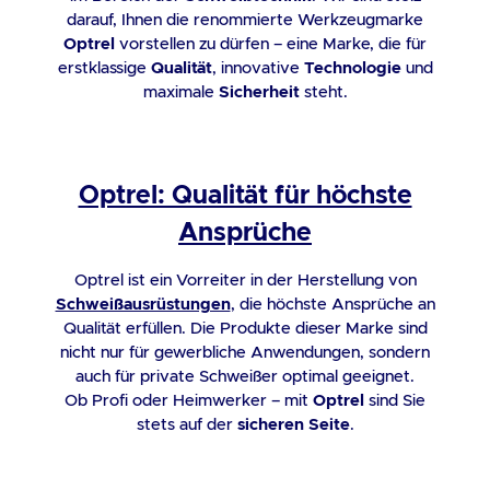
Vertrieb von Batterien oder mit der Lieferung
darauf, Ihnen die renommierte Werkzeugmarke
von Geräten, die Batterien enthalten, auf
Optrel
vorstellen zu dürfen – eine Marke, die für
folgendes hinzuweisen: Nach Gebrauch können
erstklassige
Qualität
, innovative
Technologie
und
Sie Batterien, die wir im Sortiment führen
maximale
Sicherheit
steht.
oder geführt haben, unentgeltlich an uns
zurückgeben. Sie sind als Endnutzer zur
Rückgabe von Altbatterien gesetzlich
Optrel: Qualität für höchste
verpflichtet. Die auf den Batterien
abgebildeten Symbole haben folgende
Ansprüche
Bedeutung: Das Symbol der durchgekreuzten
Mülltonne bedeutet, dass die Batterie nicht in
Optrel ist ein Vorreiter in der Herstellung von
den Hausmüll gegeben werden darf. Hg =
Schweißausrüstungen
, die höchste Ansprüche an
Batterie enthält mehr als 0,0005
Qualität erfüllen. Die Produkte dieser Marke sind
Masseprozent Quecksilber. Cd = Batterie
nicht nur für gewerbliche Anwendungen, sondern
auch für private Schweißer optimal geeignet.
enthält mehr als 0,002 Masseprozent
Ob Profi oder Heimwerker – mit
Optrel
sind Sie
Cadmium Pb = Batterie enthält mehr als
stets auf der
sicheren Seite
.
0,004 Masseprozent Blei