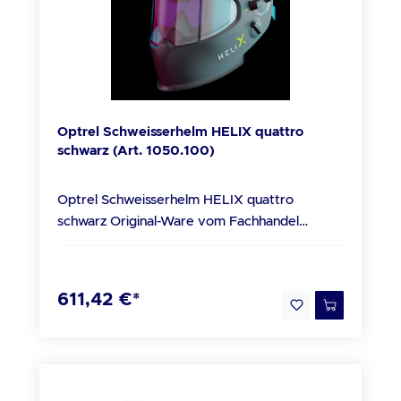
Optrel Schweisserhelm HELIX quattro
schwarz (Art. 1050.100)
Optrel Schweisserhelm HELIX quattro
schwarz Original-Ware vom Fachhandel
Technische Daten Schutz-Stufen ShadeTronic
inaktiv: Schutzstufe 3,0/4,0* aktiv, manuell:
Schutzstufen 8-13/9-14* Automatische
611,42 €*
Schutzstufenregulierung über den
Schutzstufenbereich 4<13M/5-14M* mit
individueller Kalibrierungsoption von ± 2.
Spannungsversorgung Solarzellen, Li-Polymer-
Akku, über Micro USB-Kabel ladbar