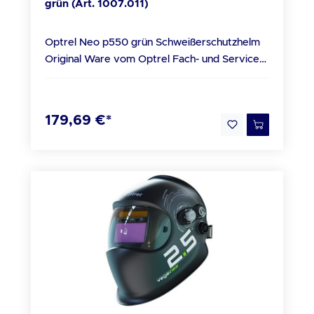
grün (Art. 1007.011)
Optrel Neo p550 grün Schweißerschutzhelm
Original Ware vom Optrel Fach- und Service
Partner Technische Daten Inaktiv: Schutz-
Stufe 4 aktiv: Schutz-Stufen 9-13
Spannungsversorgung: Solarzellen, 2 Stück
179,69 €*
Knopfzellen-Batterien 3V, austauschbar
(CR2032) Batterielebensdauer: ca. 3.000
Stunden (Betrieb) Sensorik: Drei Sensoren
Empfindlichkeit: Stufenlos einstellbar, neu mit
"Super High" Empfindlichkeit Schaltzeit hell zu
dunkel: 0,1 ms bei Raumtemperatur, 0,1 ms bei
55°C dunkel zu hell: 0,05 s - 1,0 s Optische
Klasse: 1 Streulicht Klasse: 1 Homogenität
Klasse: 1 Winkelabhängigkeit Klasse: 2
Sichtfeld: 50 x 100 mm / 90 x 110 x 9.5 mm
Formbeständigkeit Schweisserschutzmaske:
bis 220 °C Vorsatzscheibe: bis 130 °C