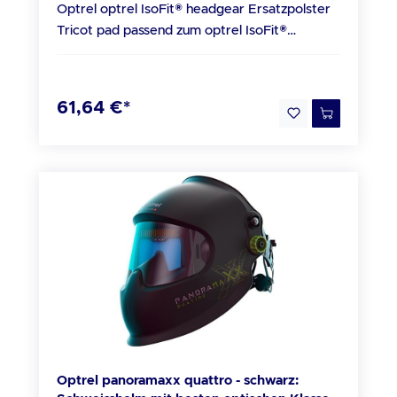
Optrel optrel IsoFit® headgear Ersatzpolster
Tricot pad passend zum optrel IsoFit®
headgear (5 Stück, bestehend aus je 4 Teilen)
(Art. 5004.290) Original-Ware vom Optrel
Fachhandel Technische Daten Kopfumfang:
61,64 €*
520 mm - 620 mm Gewicht: 160 g / 5,64 oz
Material Schale: Polyamid (PA) Material
Einlage: Textil (Trikot, Polyester) / PU Schaum
Beschreibung headgear Ersatzpolster Tricot
pad Passend zum optrel IsoFit® headgear Der
neue optrel IsoFit® headgear Ersatzpolster
Tricot pad ist mit allen optrel Schweiss- und
Schleifhelmen kompatibel. Wie zum Beispiel
mit 1006.501, 1006.500, 1006.600,
1006.700, 4441.660, 4441.602, 4441.601,
4441.700, 4441.800 usw. Lieferumfang 1x
Optrel optrel IsoFit® headgear Ersatzpolster
Tricot pad passend zum optrel IsoFit®
Optrel panoramaxx quattro - schwarz:
headgear (5 Stück, bestehend aus je 4 Teilen)