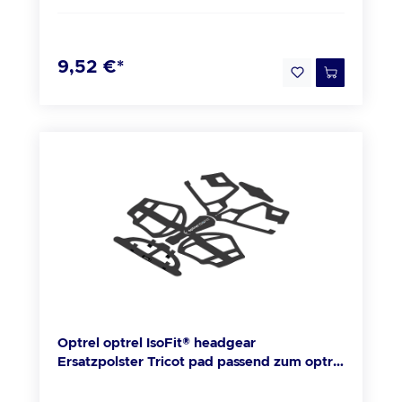
Fachhandel Beschreibung Stirnschweissband
Cadmium Pb = Batterie enthält mehr als
für Komfort Das neue optrel IsoFit®
0,004 Masseprozent Blei
Stirnschweißband ist mit allen optrel Schweiss-
9,52 €*
und Schleifhelmen kompatibel. Wie zum
Beispiel mit 1006.500, 1006.500, 1006.110,
1006.502, 1006.501, 1006.550, 1006.551,
1006.552, 1006.600, 1006.650, 1006.700,
4441.660, 4441.652, 4441.651, 4441.650,
4441.602, 4441.601, 4441.700, 4441.750,
4441.800, 4441.000 Lieferumfang 1x Optrel
Stirnschweißband (VE a 2 Stk) (Art.
7640127610084)
Optrel optrel IsoFit® headgear
Ersatzpolster Tricot pad passend zum optrel
IsoFit® headgear (5 Stüc