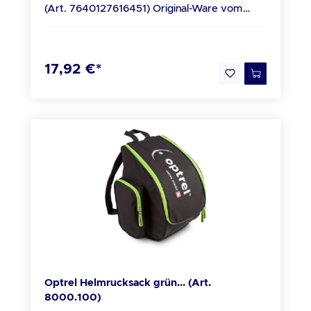
(Art. 7640127616451) Original-Ware vom
mountain-breeze Geruchsfilter macht den
Optrel Fachhandel Beschreibung OPTREL
clearmaxx zum idealen Begleiter bei
Innere Schutzscheibe für panoramaxx, 5er-
zahlreichen Arbeitsgängen. Die leicht
Pack Lieferumfang 1x Innere Schutzscheibe
austauschbare DIN5 Schutzscheibe erweitert
17,92 €*
panoramaxx (VE a 5Stk) (Art.
das System zum perfekten Schutz für
7640127616451)
effizientes Plasmaschneiden. Dank eines
Eigengewichts von nur 330 g
(Frischluftvariante: 495 g) und der
ergonomischen Passform setzt der clearmaxx
neue Massstäbe in Sachen Tragekomfort.
Lieferumfang 1x Optrel clearmaxx Helm 1x
Polycarbonat-Vorsatzscheibe 1x
Betriebsanleitung In Originalverpackung
Optrel Helmrucksack grün... (Art.
8000.100)