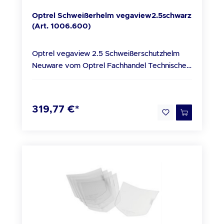
Ultraviolett-/Infrarot-Schutz: Maximaler Schutz
Optrel Schweißerhelm vegaview2.5schwarz
im ganzen Schutz-Stufenbereich
(Art. 1006.600)
Betriebstemperatur: -10°C bis + 70°C
Lagertemperatur: -20°C bis + 70°C
Optrel vegaview 2.5 Schweißerschutzhelm
Gesamtgewicht: 495 g / 17.4 oz Beschreibung
Neuware vom Optrel Fachhandel Technische
Der optrel neo p550 kombiniert die Vorzüge
Daten Lichttransmission: Maximaler
der bewährten p550 Helmschale mit der
Ultraviolett-/Infrarotschutz im gesamten
neuesten Blendschutz-Technologie von optrel.
Schutzstufenbereich Stufenlose
Erleben Sie die farbechte Sicht jetzt schon im
319,77 €*
Aussenbedienbarkeit der Schutzstufen
mittleren Preissegment. Dank neuem
Hellzustand: Schutzstufe 2,5 Dunkelzustand:
Energiekonzept jetzt mit ca. 3.000 Stunden
Schutzstufe 8 - 12 Spannungsversorgung: 2
Einsatzbereitschaft. Und das bei einer
Stück Knopfzellen-Batterien austauschbar
Reaktionszeit beim Einschalten des
(CR2032) Batterielebensdauer: ca. 3.000
Lichtbogens von nur 0,1 ms. Perfekter Schutz
Stunden (Betrieb) Sensorik: Einstellbarer
und Komfort für Ihre Augen!Der optrel neo
Lichtbogenerfassungswinkel mittels
p550 kombiniert die Vorzüge der bewährten
Sensorschieber Schaltzeit: hell zu dunkel:
p550 Helmschale mit der neuesten
0,100 ms bei Raumtemperatur / 0,070 ms bei
Blendschutz-Technologie von optrel. Erleben
55°C dunkel zu hell: zwischen 0,05 s und 1,0 s