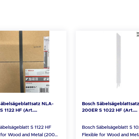
äbelsägeblattsatz NLA-
Bosch Säbelsägeblattsat
 1122 HF (Art.
200ER S 1022 HF (Art.
58659)
2608658658)
äbelsägeblatt S 1122 HF
Bosch Säbelsägeblatt S 1
e for Wood and Metal (200er
Flexible for Wood and Met