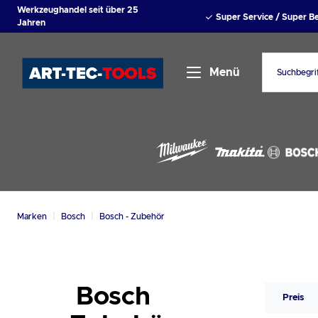
Werkzeughandel seit über 25
springen
Zur Hauptnavigation springen
Super Service / Super 
Jahren
Menü
|
|
Marken
Bosch
Bosch - Zubehör
Bosch
Preis