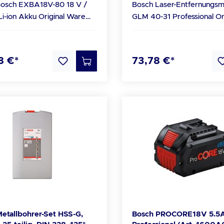
sch EXBA18V-80 18 V /
Bosch Laser-Entfernungsm
ftbruchgefahr besteht
Schaftbruchgefahr besteht Gefräs
 Akku Original Ware
GLM 40-31 Professional Original
Geschränkt Lieferumfang S 1022 HF
d Service
Ware vom Bosch Fach- und Service
 VE 200 Stück Sägeblätter
VE 200 Stück Sägeblätter
n
Partner Technische Daten
al- ohne Bosch Aufdruck.
neutral- ohne Bosch Aufdr
ung: 18,0 V Gewicht
Laserdiode: 635 nm, < 1 
tionen zur Produktsicherheit
Informationen zur Produkt
8 €*
73,78 €*
 1,035 kg
Messbereich*: 0,050 - 40
ler/EU Verantwortliche
Hersteller/EU Verantwortl
pannung: 18 V Akku 1,
Laserklasse: 2 Messgenauigkeit,
s
Person: Robert Bosch Power Tools
 Beschreibung
typ.*: ± 1,5 mm s Messzeit, typ.: 0,5
GmbH Max-Lang-Strasse 40-46
 Laufzeit:
s Messzeit max.: 4 s
einfelden-Echterdingen
70771 Leinfelden-Echterd
wöhnliche kontinuierliche
Stromversorgung: 2 x 1,5
akt@bosch.de Homepage:
Mail: kontakt@bosch.de Homepage:
t in harten Anwendungen
(AA) Abschaltautomatik: 5 min
/www.bosch-
https://www.bosch-
sfähige Tabless-Zellen:
Gewicht, ca.*: 0,1 kg Maßeinheiten:
al.com/de/de/ Tel.: +49
professional.com/de/de/ Tel.: +49
rer Innenwiderstand für eine
m/cm/mm/Ft/Inch/Ft-Inch Anza
0990 Fax: (01801) -
(0) 711 400 40990 Fax: (01801) -
e Leistung von bis zu 2400
Speicherwerte: 10 Staub- und
505011 Sie sind als Endnutzer zur
erend auf internem
Spritzwasserschutz: IP65
e von Altbatterien
Rückgabe von Altbatterie
st, sofortige
(ausgenommen Lithium-Io
gesetzlich verpflichtet.
gesetzlich verpflichtet.
eistung, voll geladener,
Laserfarbe: rot Beschreibung
ku für alle:
Langlebiges Design mit IP
etallbohrer-Set HSS-G,
Bosch PROCORE18V 5.5
bel mit dem Bosch
Zertifizierung und stoßd