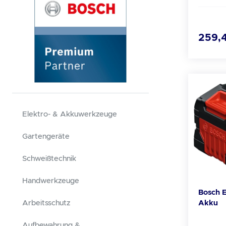
Pack) Original Ware vom Bosch
Fach- u
Technische
259,4
Universalschaf
2,5 x 207 Zahnteilung 
2,5/10 Gesamtlänge mm: 225
Verzahnt
mm: 0,9 Material: BIM Werkst
Allround Ausführung: geschrä
gefräst Typ: S 1122 HF
Elektro- & Akkuwerkzeuge
Beschreibung G
Gartengeräte
Paletten
Nägeln/
Schweißtechnik
Metallb
Aluminiump
Handwerkzeuge
Bündigschnitt Das 
Bosch 
S1122HF
Akku
Arbeitsschutz
höchsten An
Bimetal
Aufbewahrung &