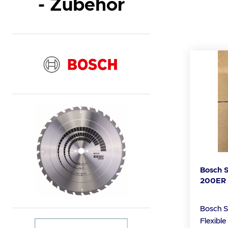
- Zubehör
Bosch S
200ER S
26086
Bosch S
Flexibl