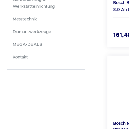
Bosch Bo
wo Scha
Werkstatteinrichtung
8,0 Ah Li-ion
Gefräst Geschränkt Lieferumfang S
vom Bosch Fach- un
1122 HF
Messtechnik
Partner Technische Date
- neutr
Akkuspann
Diamantwerkzeuge
Informa
161,4
Akku 1:
Herstel
Akkulades
MEGA-DEALS
Person: Robert Bosch Power Tool
Kapazität:8 Ah
GmbH Max-Lang-Strasse 40-46
Kontakt
Extreme
70771 L
Außerge
Mail: kont
Laufzei
https:/
Leistung
profession
Geringe
(0) 711 400 4
maximal
505011 Sie sind als Endnutzer zur
W (basi
Rückgab
Laborte
Maximall
neuer Akku) Ein Ak
Bosch M
Kompati