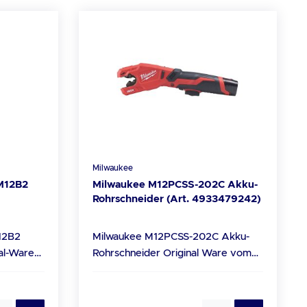
Milwaukee
M12B2
Milwaukee M12PCSS-202C Akku-
Rohrschneider (Art. 4933479242)
12B2
Milwaukee M12PCSS-202C Akku-
Rohrschneider Original Ware vom
l
Milwaukee Fach- und Service
Partner Technische Daten Akku: Li-
.0
ion Akkukapazität (Ah): 2.0 Anzahl