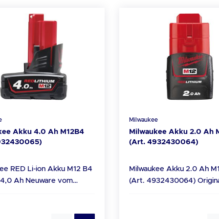
e
Milwaukee
kee Akku 4.0 Ah M12B4
Milwaukee Akku 2.0 Ah 
4932430065)
(Art. 4932430064)
ee RED Li-ion Akku M12 B4
Milwaukee Akku 2.0 Ah M
Ah Neuware vom
(Art. 4932430064) Original-Ware
Fachhandel Technische
vom Milwaukee Fachhande
Technische Daten AKKU: Li-ion
apazität: 4.0 Ah
AKKUKAPAZITÄT (AH): 2