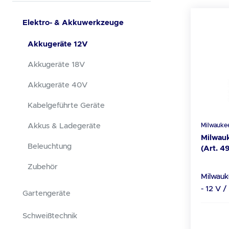
Elektro- & Akkuwerkzeuge
Akkugeräte 12V
Akkugeräte 18V
Akkugeräte 40V
Kabelgeführte Geräte
Akkus & Ladegeräte
Milwauke
Milwau
Beleuchtung
(Art. 
Zubehör
Milwauk
- 12 V / 4,0 
Gartengeräte
Milwaukee 
Daten Akku-Typ: RED Li-Ion
Schweißtechnik
Spannung: 12 V K