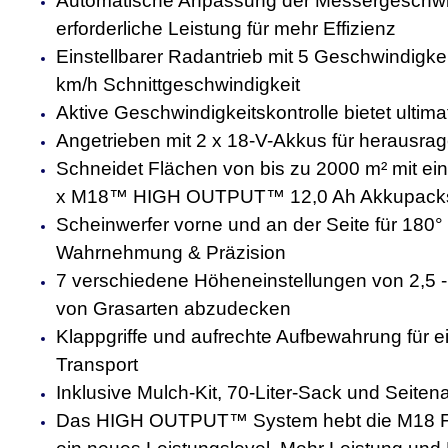
Automatische Anpassung der Messergeschwin
erforderliche Leistung für mehr Effizienz
Einstellbarer Radantrieb mit 5 Geschwindigkeit
km/h Schnittgeschwindigkeit
Aktive Geschwindigkeitskontrolle bietet ultim
Angetrieben mit 2 x 18-V-Akkus für herausra
Schneidet Flächen von bis zu 2000 m² mit ei
x M18™ HIGH OUTPUT™ 12,0 Ah Akkupack
Scheinwerfer vorne und an der Seite für 180°
Wahrnehmung & Präzision
7 verschiedene Höheneinstellungen von 2,5 -
von Grasarten abzudecken
Klappgriffe und aufrechte Aufbewahrung für
Transport
Inklusive Mulch-Kit, 70-Liter-Sack und Seiten
Das HIGH OUTPUT™ System hebt die M18 F