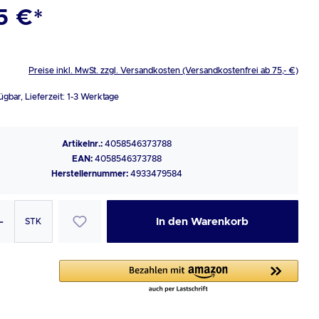
5 €*
Preise inkl. MwSt. zzgl. Versandkosten (Versandkostenfrei ab 75,- €)
ügbar, Lieferzeit: 1-3 Werktage
Artikelnr.:
4058546373788
EAN:
4058546373788
Herstellernummer:
4933479584
PRODUKT ANZAHL: GIB DEN GEWÜNSCHTEN WERT EIN ODER B
In den Warenkorb
STK