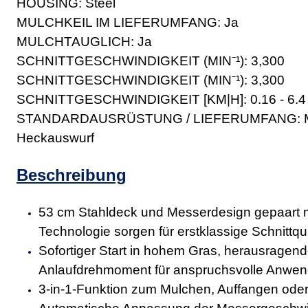
HOUSING: Steel
MULCHKEIL IM LIEFERUMFANG: Ja
MULCHTAUGLICH: Ja
SCHNITTGESCHWINDIGKEIT (MIN
⁻
¹): 3,300
SCHNITTGESCHWINDIGKEIT (MIN
⁻
¹): 3,300
SCHNITTGESCHWINDIGKEIT [KM|H]: 0.16 - 6.4
STANDARDAUSRÜSTUNG / LIEFERUMFANG: Mulc
Heckauswurf
Beschreibung
53 cm Stahldeck und Messerdesign gepaart
Technologie sorgen für erstklassige Schnittqua
Sofortiger Start in hohem Gras, herausragen
Anlaufdrehmoment für anspruchsvolle Anwe
3-in-1-Funktion zum Mulchen, Auffangen ode