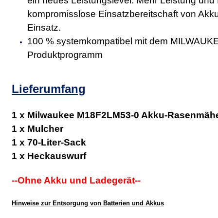
ein neues Leistungslevel. Mehr Leistung und L
kompromisslose Einsatzbereitschaft von Akk
Einsatz.
100 % systemkompatibel mit dem MILWAU
Produktprogramm
Lieferumfang
1 x Milwaukee M18F2LM53-0 Akku-Rasenmäh
1 x Mulcher
1 x 70-Liter-Sack
1 x Heckauswurf
--Ohne Akku und Ladegerät--
Hinweise zur Entsorgung von Batterien und Akkus