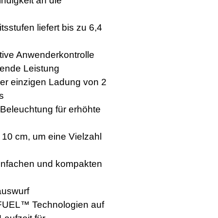
digkeit an die
sstufen liefert bis zu 6,4
ative Anwenderkontrolle
gende Leistung
ner einzigen Ladung von 2
s
 Beleuchtung für erhöhte
 10 cm, um eine Vielzahl
 einfachen und kompakten
auswurf
UEL™ Technologien auf