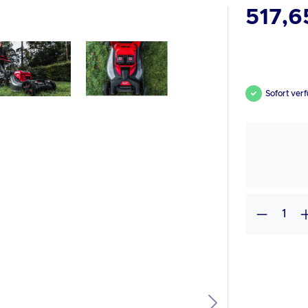
517,6
Sofort verf