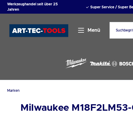
Werkzeughandel seit über 25
springen
Zur Hauptnavigation springen
Super Service / Super 
Jahren
Menü
Marken
Milwaukee M18F2LM53-0