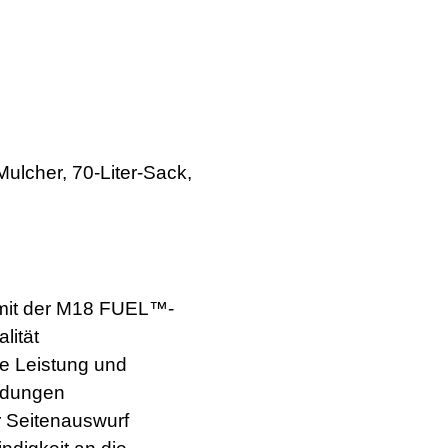
her, 70-Liter-Sack,
 mit der M18 FUEL™-
lität
de Leistung und
ndungen
r Seitenauswurf