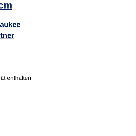
3cm
waukee
tner
 enthalten