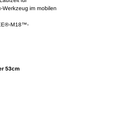
aufzeit für
u-Werkzeug im mobilen
KEE®-M18™-
er 53cm